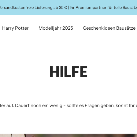
ersandkostenfreie Lieferung ab 35 € | Ihr Premiumpartner für tolle Bausät
Harry Potter
Modelljahr 2025
Geschenkideen Bausätze
HILFE
ler auf. Dauert noch ein wenig - sollte es Fragen geben, könnt Ihr