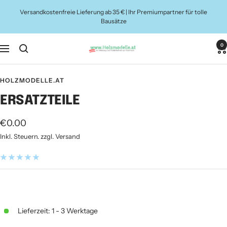
Direkt
Versandkostenfreie Lieferung ab 35 € | Ihr Premiumpartner für tolle
zum
Bausätze
Inhalt
0
Holzmodelle.at
Navigation
HOLZMODELLE.AT
ERSATZTEILE
Angebotspreis
€0.00
Inkl. Steuern. zzgl. Versand
Lieferzeit: 1 - 3 Werktage