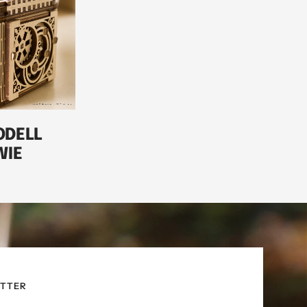
ODELL
WIE
TTER