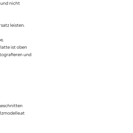
 und nicht
atz leisten.
e,
atte ist oben
otografieren und
geschnitten
olzmodelle.at