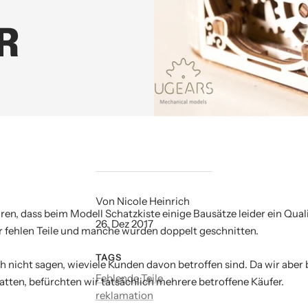
R
Von Nicole Heinrich
ren, dass beim Modell Schatzkiste einige Bausätze leider ein Qua
26. Dez 2017
 fehlen Teile und manche wurden doppelt geschnitten.
TAGS
 nicht sagen, wieviele Kunden davon betroffen sind. Da wir aber b
Fehlende Teile
ten, befürchten wir tatsächlich mehrere betroffene Käufer.
reklamation