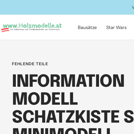
Direkt
V
zum
Inhalt
Holzmodelle.at
Bausätze
Star Wars
FEHLENDE TEILE
INFORMATION
MODELL
SCHATZKISTE 