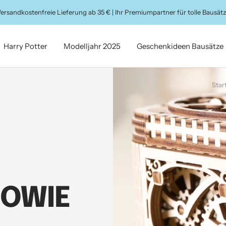
ersandkostenfreie Lieferung ab 35 € | Ihr Premiumpartner für tolle Bausät
Harry Potter
Modelljahr 2025
Geschenkideen Bausätze
Star
SOWIE