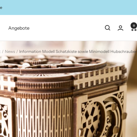
ze
0
Angebote
t
News
Information Modell Schatzkiste sowie Minimodell Hubschrauber