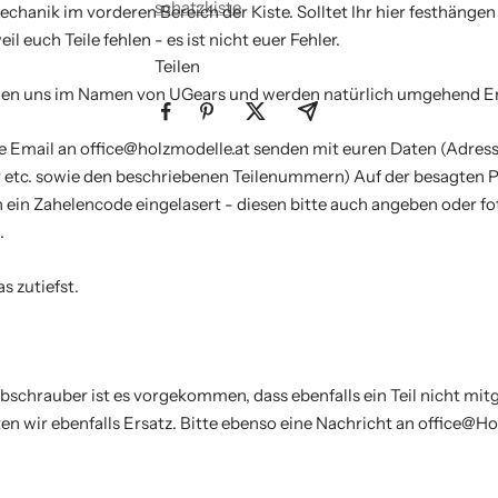
schatzkiste
Mechanik im vorderen Bereich der Kiste. Solltet Ihr hier festhängen
il euch Teile fehlen - es ist nicht euer Fehler.
Teilen
gen uns im Namen von UGears und werden natürlich umgehend Ers
ine Email an office@holzmodelle.at senden mit euren Daten (Adress
tc. sowie den beschriebenen Teilenummern) Auf der besagten Pl
 ein Zahelencode eingelasert - diesen bitte auch angeben oder f
.
s zutiefst.
schrauber ist es vorgekommen, dass ebenfalls ein Teil nicht mit
ten wir ebenfalls Ersatz. Bitte ebenso eine Nachricht an office@H