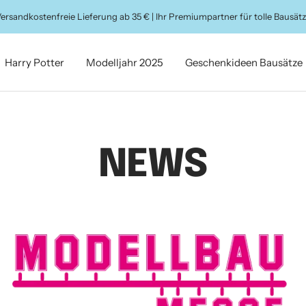
ersandkostenfreie Lieferung ab 35 € | Ihr Premiumpartner für tolle Bausät
Harry Potter
Modelljahr 2025
Geschenkideen Bausätze
NEWS