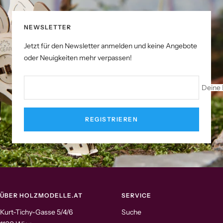
NEWSLETTER
Jetzt für den Newsletter anmelden und keine Angebote
oder Neuigkeiten mehr verpassen!
Deine 
REGISTRIEREN
ÜBER HOLZMODELLE.AT
SERVICE
Kurt-Tichy-Gasse 5/4/6
Suche