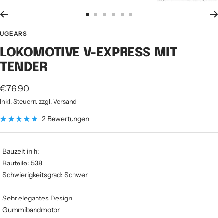
Zur
Zur
Zur
Zur
Zur
Zur
Slide
Slide
Slide
Slide
Slide
Slide
UGEARS
1
2
3
4
5
6
LOKOMOTIVE V-EXPRESS MIT
gehen
gehen
gehen
gehen
gehen
gehen
TENDER
Angebotspreis
€76.90
Inkl. Steuern. zzgl. Versand
2 Bewertungen
Bauzeit in h:
Bauteile: 538
Schwierigkeitsgrad: Schwer
Sehr elegantes Design
Gummibandmotor