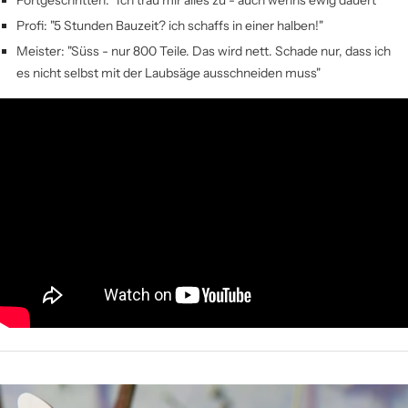
Fortgeschritten: "Ich trau mir alles zu - auch wenns ewig dauert"
Profi: "5 Stunden Bauzeit? ich schaffs in einer halben!"
Meister: "Süss - nur 800 Teile. Das wird nett. Schade nur, dass ich
es nicht selbst mit der Laubsäge ausschneiden muss"