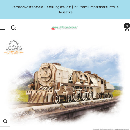
Direkt
Versandkostenfreie Lieferung ab 35 € | Ihr Premiumpartner für tolle
zum
Bausätze
Inhalt
0
Holzmodelle.at
Navigation
Zoom