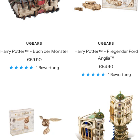
UGEARS
UGEARS
Harry Potter™ - Buch der Monster
Harry Potter™ - Fliegender Ford
Anglia™
Angebotspreis
€59.90
Angebotspreis
€54.90
1 Bewertung
1 Bewertung