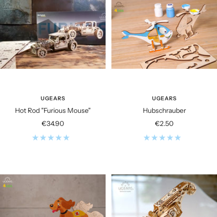
UGEARS
UGEARS
Hot Rod "Furious Mouse"
Hubschrauber
Angebotspreis
Angebotspreis
€34.90
€2.50