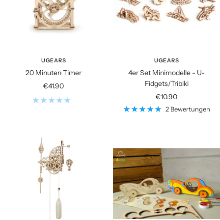
UGEARS
UGEARS
20 Minuten Timer
4er Set Minimodelle - U-
Fidgets/Tribiki
Angebotspreis
€41.90
Angebotspreis
€10.90
2 Bewertungen