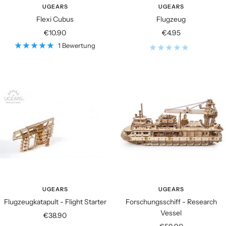
UGEARS
UGEARS
Flexi Cubus
Flugzeug
Angebotspreis
Angebotspreis
€10.90
€4.95
1 Bewertung
UGEARS
UGEARS
Flugzeugkatapult - Flight Starter
Forschungsschiff - Research
Vessel
Angebotspreis
€38.90