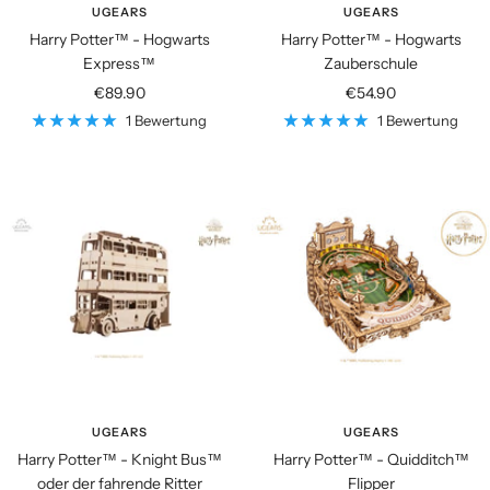
UGEARS
UGEARS
Harry Potter™ - Hogwarts
Harry Potter™ - Hogwarts
Express™
Zauberschule
Angebotspreis
Angebotspreis
€89.90
€54.90
1 Bewertung
1 Bewertung
UGEARS
UGEARS
Harry Potter™ - Knight Bus™
Harry Potter™ - Quidditch™
oder der fahrende Ritter
Flipper