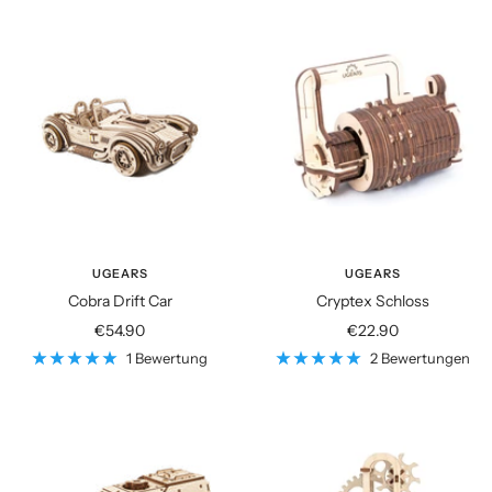
UGEARS
UGEARS
Cobra Drift Car
Cryptex Schloss
Angebotspreis
Angebotspreis
€54.90
€22.90
1 Bewertung
2 Bewertungen