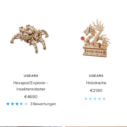
UGEARS
UGEARS
Hexapod Explorer -
Holzdrache
Insektenroboter
Angebotspreis
€21.90
Angebotspreis
€46.90
3 Bewertungen