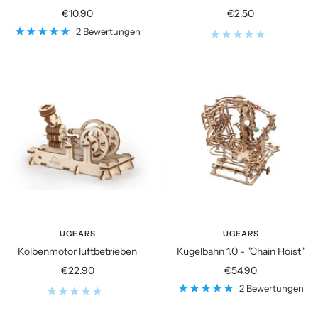
Angebotspreis
Angebotspreis
€10.90
€2.50
2 Bewertungen
UGEARS
UGEARS
Kolbenmotor luftbetrieben
Kugelbahn 1.0 - "Chain Hoist"
Angebotspreis
Angebotspreis
€22.90
€54.90
2 Bewertungen