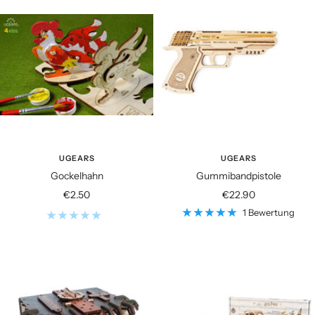
UGEARS
UGEARS
Gockelhahn
Gummibandpistole
Angebotspreis
Angebotspreis
€2.50
€22.90
1 Bewertung