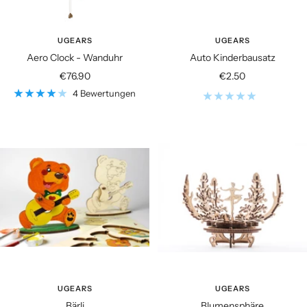
UGEARS
UGEARS
Aero Clock - Wanduhr
Auto Kinderbausatz
Angebotspreis
Angebotspreis
€76.90
€2.50
4 Bewertungen
UGEARS
UGEARS
Bärli
Blumensphäre