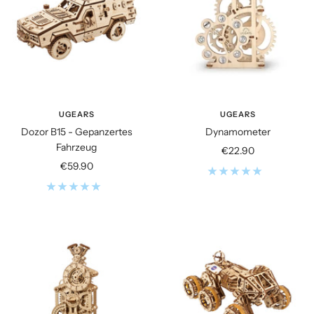
UGEARS
UGEARS
Dozor B15 - Gepanzertes
Dynamometer
Fahrzeug
Angebotspreis
€22.90
Angebotspreis
€59.90