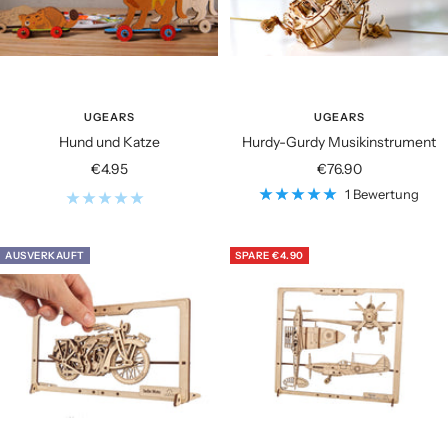
UGEARS
UGEARS
Hund und Katze
Hurdy-Gurdy Musikinstrument
Angebotspreis
Angebotspreis
€4.95
€76.90
1 Bewertung
AUSVERKAUFT
SPARE €4.90