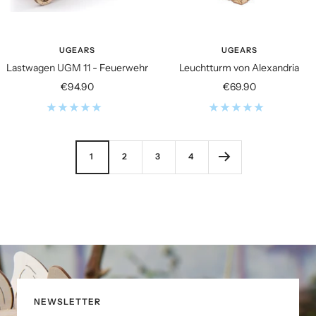
UGEARS
UGEARS
Lastwagen UGM 11 - Feuerwehr
Leuchtturm von Alexandria
Angebotspreis
Angebotspreis
€94.90
€69.90
1
2
3
4
NEWSLETTER