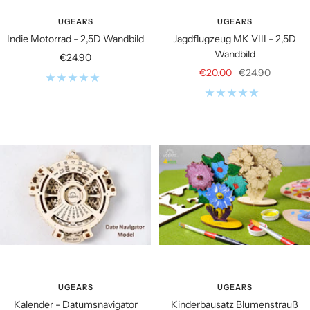
UGEARS
UGEARS
Indie Motorrad - 2,5D Wandbild
Jagdflugzeug MK VIII - 2,5D
Wandbild
Angebotspreis
€24.90
Angebotspreis
Regulärer
€20.00
€24.90
Preis
UGEARS
UGEARS
Kalender - Datumsnavigator
Kinderbausatz Blumenstrauß