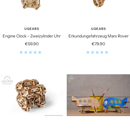
UGEARS
UGEARS
Engine Clock - Zweizylinder Uhr
Erkundungsfahrzeug Mars Rover
Angebotspreis
Angebotspreis
€59.90
€79.90