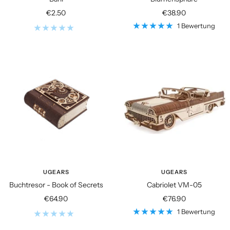
Angebotspreis
Angebotspreis
€2.50
€38.90
1 Bewertung
UGEARS
UGEARS
Buchtresor - Book of Secrets
Cabriolet VM-05
Angebotspreis
Angebotspreis
€64.90
€76.90
1 Bewertung