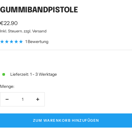
1
2
3
4
5
6
7
GUMMIBANDPISTOLE
gehen
gehen
gehen
gehen
gehen
gehen
gehen
Angebotspreis
€22.90
Inkl. Steuern. zzgl. Versand
1 Bewertung
Lieferzeit: 1 - 3 Werktage
Menge:
Menge
Menge
verringern
erhöhen
ZUM WARENKORB HINZUFÜGEN