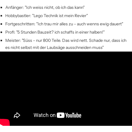
Anfänger: "Ich weiss nicht, ob ich das kann"
Hobbybastler: "Lego Technik ist mein Revier"
Fortgeschritten: "Ich trau mir alles zu - auch wenns ewig dauert"
Profi: "5 Stunden Bauzeit? ich schaffs in einer halben!"
Meister: "Süss - nur 800 Teile. Das wird nett. Schade nur, dass ich
es nicht selbst mit der Laubsäge ausschneiden muss"