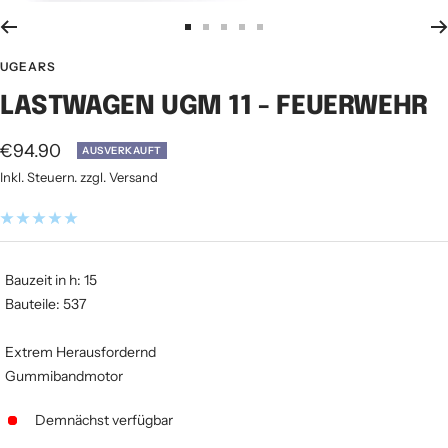
Zur
Zur
Zur
Zur
Zur
Slide
Slide
Slide
Slide
Slide
UGEARS
1
2
3
4
5
LASTWAGEN UGM 11 - FEUERWEHR
gehen
gehen
gehen
gehen
gehen
Angebotspreis
€94.90
AUSVERKAUFT
Inkl. Steuern. zzgl. Versand
Bauzeit in h: 15
Bauteile: 537
Extrem Herausfordernd
Gummibandmotor
Demnächst verfügbar