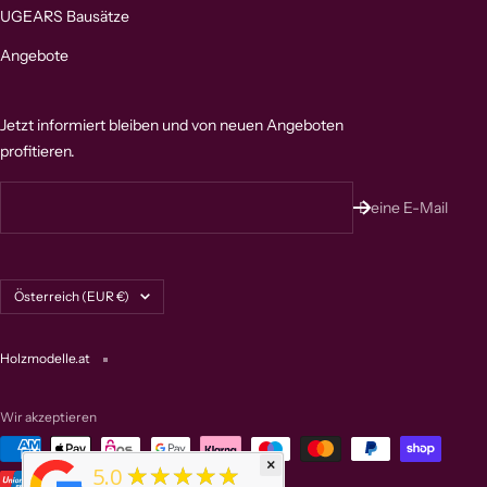
UGEARS Bausätze
Angebote
Jetzt informiert bleiben und von neuen Angeboten
profitieren.
Deine E-Mail
Land/Region
Österreich (EUR €)
Holzmodelle.at
Wir akzeptieren
×
★★★★★
5.0