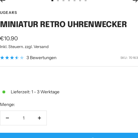
Zur
Zur
Zur
Zur
Zur
Zur
Zur
Slide
Slide
Slide
Slide
Slide
Slide
Slide
UGEARS
1
2
3
4
5
6
7
MINIATUR RETRO UHRENWECKER
gehen
gehen
gehen
gehen
gehen
gehen
gehen
Angebotspreis
€10.90
Inkl. Steuern. zzgl. Versand
3 Bewertungen
SKU:
70163
Lieferzeit: 1 - 3 Werktage
Menge:
Menge
Menge
verringern
erhöhen