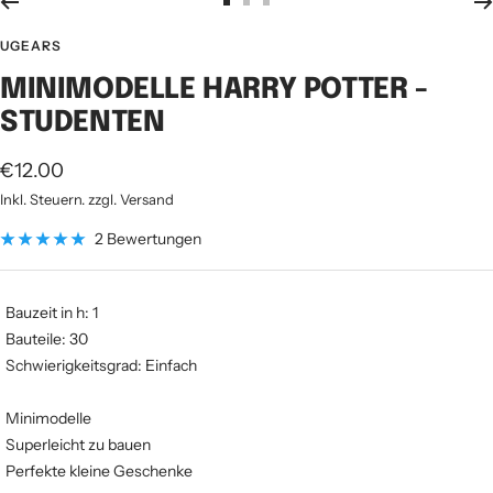
Zur
Zur
Zur
Slide
Slide
Slide
UGEARS
1
2
3
MINIMODELLE HARRY POTTER -
gehen
gehen
gehen
STUDENTEN
Angebotspreis
€12.00
Inkl. Steuern. zzgl. Versand
2 Bewertungen
Bauzeit in h: 1
Bauteile: 30
Schwierigkeitsgrad: Einfach
Minimodelle
Superleicht zu bauen
Perfekte kleine Geschenke