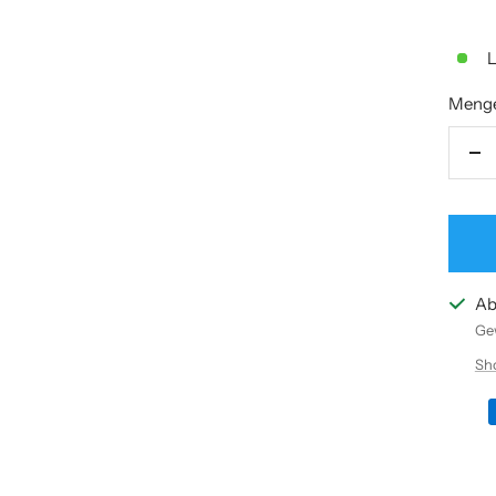
L
Meng
Me
ve
Ab
Gew
Sh