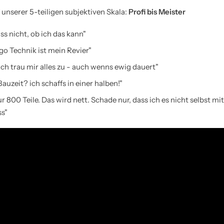
 unserer 5-teiligen subjektiven Skala:
Profi bis Meister
ss nicht, ob ich das kann"
go Technik ist mein Revier"
Ich trau mir alles zu - auch wenns ewig dauert"
Bauzeit? ich schaffs in einer halben!"
ur 800 Teile. Das wird nett. Schade nur, dass ich es nicht selbst m
s"