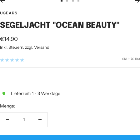
Zur
Zur
Zur
Zur
Slide
Slide
Slide
Slide
UGEARS
1
2
3
4
SEGELJACHT "OCEAN BEAUTY"
gehen
gehen
gehen
gehen
Angebotspreis
€14.90
Inkl. Steuern. zzgl. Versand
SKU:
70193
Lieferzeit: 1 - 3 Werktage
Menge:
Menge
Menge
verringern
erhöhen