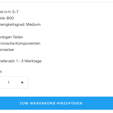
it in h: 5-7
ile: 800
ierigkeitsgrad: Medium
arbigen Teilen
tronische Komponenten
inierbar
ieferzeit: 1 - 3 Werktage
e:
nge
Menge
rringern
erhöhen
ZUM WARENKORB HINZUFÜGEN