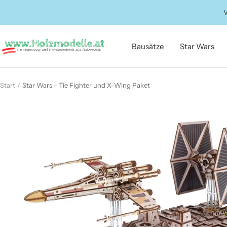
Direkt
V
zum
Inhalt
Holzmodelle.at
Bausätze
Star Wars
Start
Star Wars - Tie Fighter und X-Wing Paket