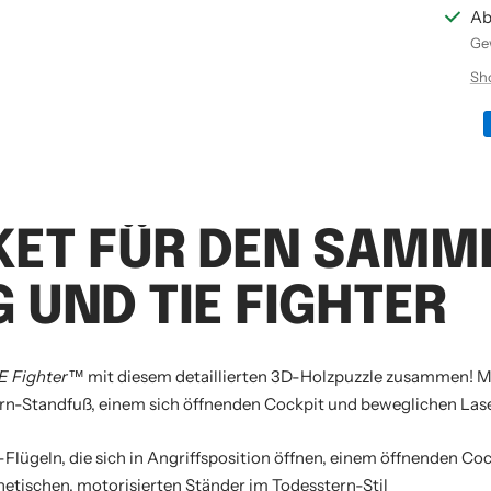
Ab
Gew
Sh
KET FÜR DEN SAMML
 UND TIE FIGHTER
E Fighter™
mit diesem detaillierten 3D-Holzpuzzle zusammen! M
rn-Standfuß, einem sich öffnenden Cockpit und beweglichen Las
lügeln, die sich in Angriffsposition öffnen, einem öffnenden Coc
tischen, motorisierten Ständer im Todesstern-Stil