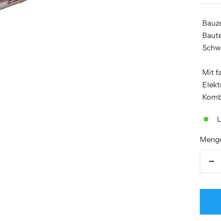
Bauze
Baute
Schw
Mit f
Elek
Komb
L
Meng
Me
ve