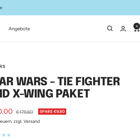
ze
0
Angebote
RS
AR WARS - TIE FIGHTER
D X-WING PAKET
ebotspreis
0.00
Regulärer
€179.80
SPARE €9.80
Preis
teuern. zzgl. Versand