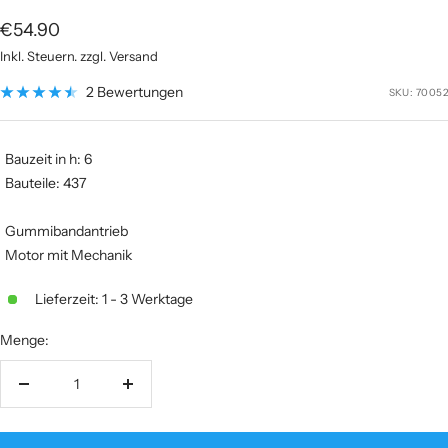
Angebotspreis
€54.90
Inkl. Steuern. zzgl. Versand
2 Bewertungen
SKU:
70052
Bauzeit in h: 6
Bauteile: 437
Gummibandantrieb
Motor mit Mechanik
Lieferzeit: 1 - 3 Werktage
Menge:
Menge
Menge
verringern
erhöhen