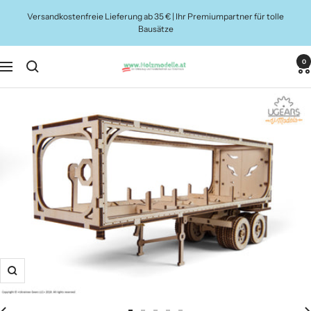
Direkt
Versandkostenfreie Lieferung ab 35 € | Ihr Premiumpartner für tolle
zum
Bausätze
Inhalt
0
Holzmodelle.at
Navigation
Zoom