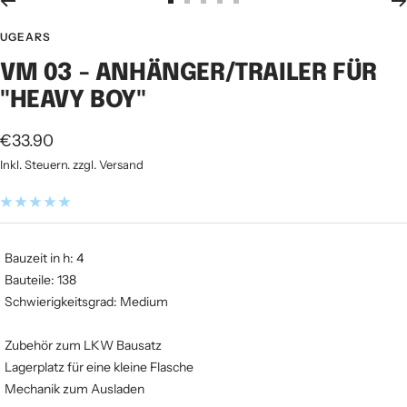
Zur
Zur
Zur
Zur
Zur
Slide
Slide
Slide
Slide
Slide
UGEARS
1
2
3
4
5
VM 03 - ANHÄNGER/TRAILER FÜR
gehen
gehen
gehen
gehen
gehen
"HEAVY BOY"
Angebotspreis
€33.90
Inkl. Steuern. zzgl. Versand
Bauzeit in h: 4
Bauteile: 138
Schwierigkeitsgrad: Medium
Zubehör zum LKW Bausatz
Lagerplatz für eine kleine Flasche
Mechanik zum Ausladen