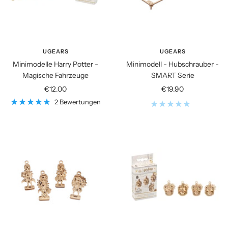
UGEARS
UGEARS
Minimodelle Harry Potter -
Minimodell - Hubschrauber -
Magische Fahrzeuge
SMART Serie
Angebotspreis
Angebotspreis
€12.00
€19.90
2 Bewertungen