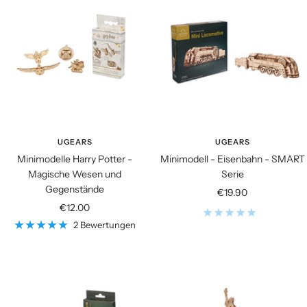
UGEARS
UGEARS
Minimodelle Harry Potter -
Minimodell - Eisenbahn - SMART
Magische Wesen und
Serie
Gegenstände
Angebotspreis
€19.90
Angebotspreis
€12.00
2 Bewertungen