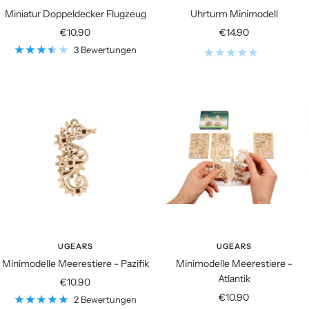
Miniatur Doppeldecker Flugzeug
Uhrturm Minimodell
Angebotspreis
Angebotspreis
€10.90
€14.90
3 Bewertungen
UGEARS
UGEARS
Minimodelle Meerestiere - Pazifik
Minimodelle Meerestiere -
Atlantik
Angebotspreis
€10.90
Angebotspreis
€10.90
2 Bewertungen