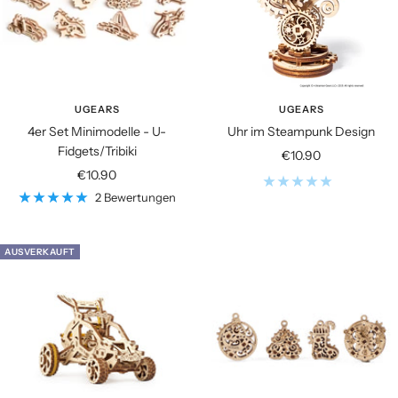
UGEARS
UGEARS
4er Set Minimodelle - U-
Uhr im Steampunk Design
Fidgets/Tribiki
Angebotspreis
€10.90
Angebotspreis
€10.90
2 Bewertungen
AUSVERKAUFT