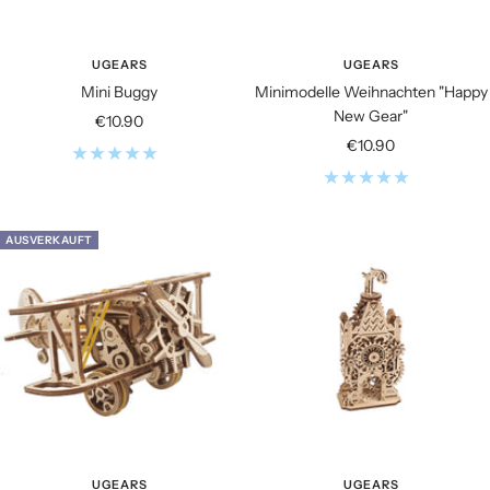
UGEARS
UGEARS
Mini Buggy
Minimodelle Weihnachten "Happy
New Gear"
Angebotspreis
€10.90
Angebotspreis
€10.90
AUSVERKAUFT
UGEARS
UGEARS