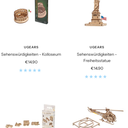
UGEARS
UGEARS
Sehenswürdigkeiten - Kolloseum
Sehenswürdigkeiten -
Freiheitsstatue
Angebotspreis
€14.90
Angebotspreis
€14.90